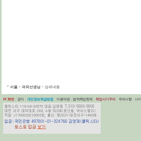
서울
>
과외선생님
> 상세내용
PC화면
|
공지
|
개인정보취급방침
|
이용약관
|
법적책임한계
|
취업사기주의
|
주의사항
|
사