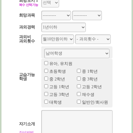
희망도시 1
복수 선택가능
희망과목
과외경력
과외비
과외횟수
유아, 유치원
초등학생
중 1학년
교습가능
학생
중 2학년
중 3학년
고등 1학년
고등 2학년
고등 3학년
재수생
대학생
일반인/회사원
자기소개
작성방법