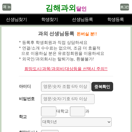
김해과외
달인
선생님찾기
학생찾기
선생님등록
학생등록
과외 선생님등록
돈버실 분!!
* 등록후 학생회원과 직접 상담하세요
* 연결/소개 수수료는 없으며, 조금 더 효율적
으로 이용하실 분은 유료정회원을 이용하세요
* 외국인/과외회사는 탈퇴가능, 환불불가!
희망도시/과목/과외비/대상등을 선택시 주의!!
아이디
중복확인
비밀번호
대학교
과
학교